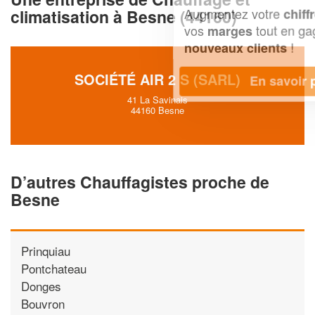
Augmentez votre
et
chiffre d'affaires
climatisation à Besne (44160)
vos
tout en gagnant de
marges
!
nouveaux clients
SOCIÉTÉ AIR 2 S (SARL)
En savoir plus
41 La Savinais
44160 Besne
D’autres Chauffagistes proche de
Besne
Prinquiau
Pontchateau
Donges
Bouvron