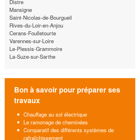
Distre
Mansigne
Saint-Nicolas-de-Bourgueil
Rives-du-Loir-en-Anjou
Cerans-Foulletourte
Varennes-sur-Loire
Le-Plessis-Grammoire
La-Suze-sur-Sarthe
Bon à savoir pour préparer ses
travaux
Chauffage au sol électrique
Le ramonage de cheminées
Comparatif des différents systèmes de
rafraîchissement