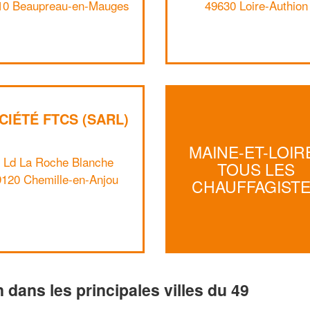
10 Beaupreau-en-Mauges
49630 Loire-Authion
CIÉTÉ FTCS (SARL)
MAINE-ET-LOIRE
 Ld La Roche Blanche
TOUS LES
9120 Chemille-en-Anjou
CHAUFFAGIST
n dans les principales villes du 49