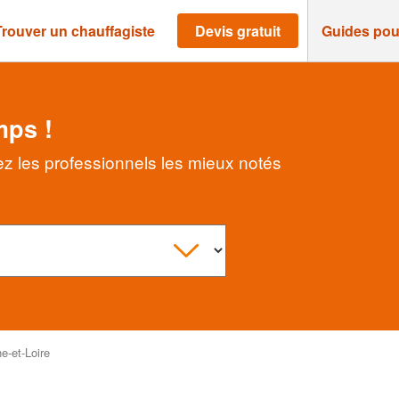
Trouver un chauffagiste
Devis gratuit
Guides pou
mps !
ez les professionnels les mieux notés
e-et-Loire