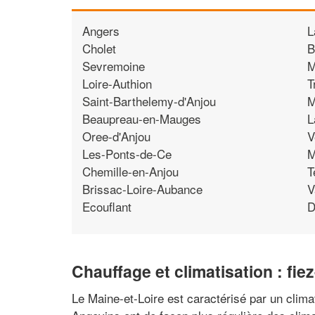
Angers
L
Cholet
B
Sevremoine
M
Loire-Authion
T
Saint-Barthelemy-d'Anjou
M
Beaupreau-en-Mauges
L
Oree-d'Anjou
V
Les-Ponts-de-Ce
M
Chemille-en-Anjou
T
Brissac-Loire-Aubance
V
Ecouflant
D
Chauffage et climatisation : fi
Le Maine-et-Loire est caractérisé par un clim