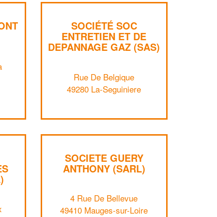
ONT
SOCIÉTÉ SOC
ENTRETIEN ET DE
DEPANNAGE GAZ (SAS)
a
Rue De Belgique
49280 La-Seguiniere
SOCIETE GUERY
ES
ANTHONY (SARL)
✕
)
Vous êtes un
4 Rue De Bellevue
professionnel ?
x
49410 Mauges-sur-Loire