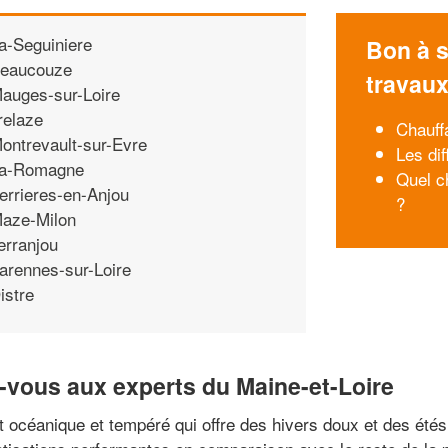
a-Seguiniere
Bon à s
eaucouze
travau
auges-sur-Loire
relaze
Chauffa
ontrevault-sur-Evre
Les di
a-Romagne
Quel c
errieres-en-Anjou
?
aze-Milon
erranjou
arennes-sur-Loire
istre
ez-vous aux experts du Maine-et-Loire
at océanique et tempéré qui offre des hivers doux et des ét