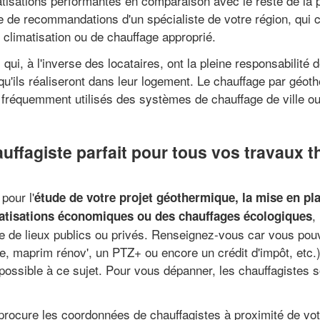
atisations performantes en comparaison avec le reste de la 
 de recommandations d'un spécialiste de votre région, qui c
e climatisation ou de chauffage approprié.
ui, à l'inverse des locataires, ont la pleine responsabilité 
 qu'ils réaliseront dans leur logement. Le chauffage par géo
fréquemment utilisés des systèmes de chauffage de ville ou
auffagiste parfait pour tous vos travaux 
pour l'
étude de votre projet géothermique, la mise en pl
,
matisations économiques ou des chauffages écologiques
se de lieux publics ou privés. Renseignez-vous car vous pou
, maprim rénov', un PTZ+ ou encore un crédit d'impôt, etc.). 
possible à ce sujet. Pour vous dépanner, les chauffagistes s
procure les coordonnées de chauffagistes à proximité de vot