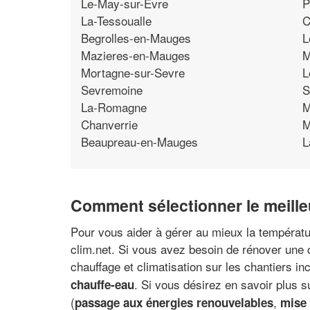
Le-May-sur-Evre
P
La-Tessoualle
C
Begrolles-en-Mauges
L
Mazieres-en-Mauges
M
Mortagne-sur-Sevre
L
Sevremoine
S
La-Romagne
M
Chanverrie
M
Beaupreau-en-Mauges
L
Comment sélectionner le meilleu
Pour vous aider à gérer au mieux la températur
clim.net. Si vous avez besoin de rénover une c
chauffage et climatisation sur les chantiers inc
. Si vous désirez en savoir plus 
chauffe-eau
(
,
passage aux énergies renouvelables
mise 