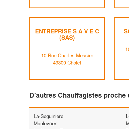
ENTREPRISE S A V E C
S
(SAS)
1
10 Rue Charles Messier
49300 Cholet
D’autres Chauffagistes proche 
La-Seguiniere
L
Maulevrier
M