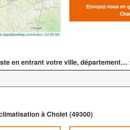
Envoyez-nous en qu
Chau
 ©
OpenStreetMap contributors,
CC-BY-SA
te en entrant votre ville, département… 
climatisation à Cholet (49300)