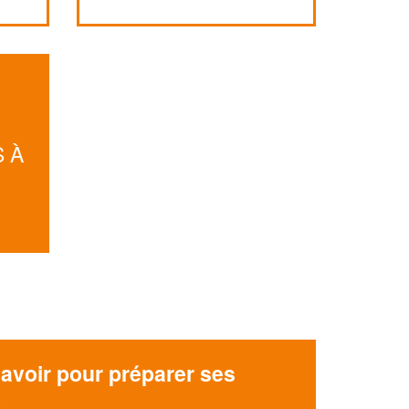
Augmentez votre
et
chiffre d'affaires
vos
tout en gagnant de
marges
!
nouveaux clients
En savoir plus
 À
avoir pour préparer ses
x