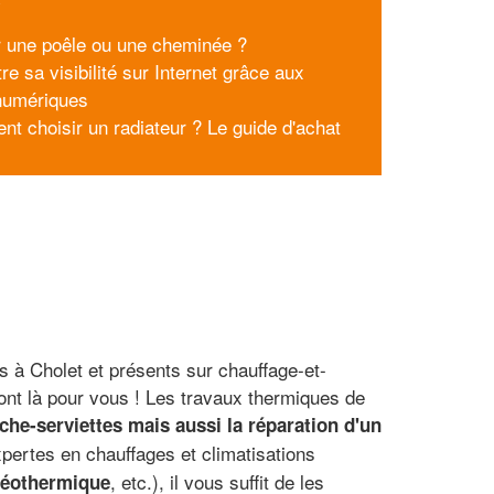
r une poêle ou une cheminée ?
re sa visibilité sur Internet grâce aux
 numériques
t choisir un radiateur ? Le guide d'achat
s à Cholet et présents sur chauffage-et-
sont là pour vous ! Les travaux thermiques de
èche-serviettes mais aussi la réparation d'un
pertes en chauffages et climatisations
, etc.), il vous suffit de les
 géothermique