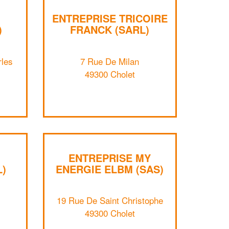
ENTREPRISE TRICOIRE
)
FRANCK (SARL)
rles
7 Rue De Milan
49300 Cholet
ENTREPRISE MY
L)
ENERGIE ELBM (SAS)
✕
19 Rue De Saint Christophe
Vous êtes un
49300 Cholet
professionnel ?