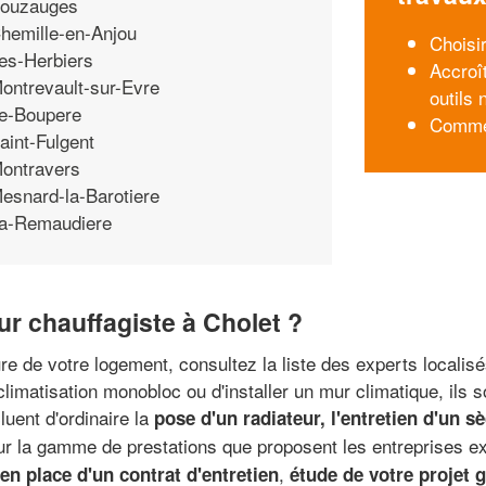
ouzauges
hemille-en-Anjou
Choisi
es-Herbiers
Accroît
ontrevault-sur-Evre
outils
e-Boupere
Commen
aint-Fulgent
ontravers
esnard-la-Barotiere
a-Remaudiere
r chauffagiste à Cholet ?
e de votre logement, consultez la liste des experts localisé
limatisation monobloc ou d'installer un mur climatique, ils 
luent d'ordinaire la
pose d'un radiateur, l'entretien d'un s
sur la gamme de prestations que proposent les entreprises ex
,
en place d'un contrat d'entretien
étude de votre projet