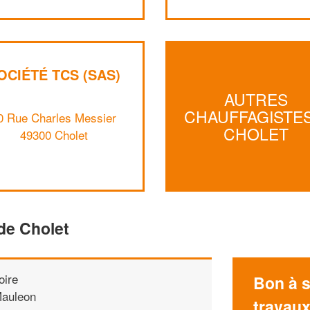
OCIÉTÉ TCS (SAS)
AUTRES
CHAUFFAGISTES
0 Rue Charles Messier
CHOLET
49300 Cholet
de Cholet
oire
Bon à s
auleon
travau