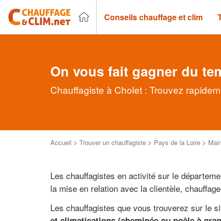
Conseils chauffage et clim
On vous fait gagner du te
Chauffagiste à Cholet : Trouvez rapidem
Accueil
>
Trouver un chauffagiste
>
Pays de la Loire
>
Main
Les chauffagistes en activité sur le départem
la mise en relation avec la clientèle, chauffag
Les chauffagistes que vous trouverez sur le s
et climatisations (cheminée ou poêle à gran