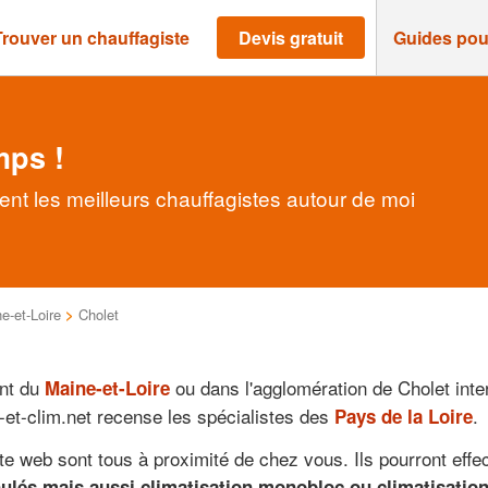
Trouver un chauffagiste
Devis gratuit
Guides pou
mps !
ent les meilleurs chauffagistes autour de moi
e-et-Loire
>
Cholet
ent du
ou dans l'agglomération de Cholet inter
Maine-et-Loire
e-et-clim.net recense les spécialistes des
.
Pays de la Loire
ite web sont tous à proximité de chez vous. Ils pourront eff
ulés mais aussi climatisation monobloc ou climatisation 