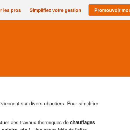
r les pros
Simplifiez votre gestion
Promouvoir mon
viennent sur divers chantiers. Pour simplifier
ectuer des travaux thermiques de
chauffages
. Une bonne idée de l'offre
solaire, etc.)