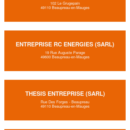
102 Le Grugepain
49110 Beaupreau-en-Mauges
ENTREPRISE RC ENERGIES (SARL)
19 Rue Auguste Parage
49600 Beaupreau-en-Mauges
THESIS ENTREPRISE (SARL)
Rue Des Forges - Beaupreau
49110 Beaupreau-en-Mauges