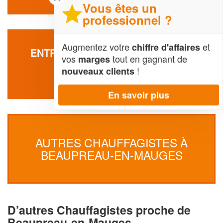
Vous êtes un
professionnel ?
Augmentez votre
et
chiffre d'affaires
ENTREPRISE BECHEKER DJAMAL
vos
tout en gagnant de
marges
54 Rue D'anjou - Villedieu La Blouere
!
nouveaux clients
49110 Beaupreau-en-Mauges
En savoir plus
AUTRES CHAUFFAGISTES À
BEAUPREAU-EN-MAUGES
D’autres Chauffagistes proche de
Beaupreau-en-Mauges