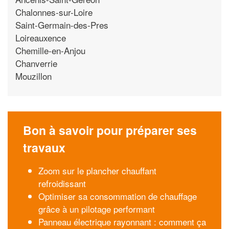
Chalonnes-sur-Loire
Saint-Germain-des-Pres
Loireauxence
Chemille-en-Anjou
Chanverrie
Mouzillon
Bon à savoir pour préparer ses
travaux
Zoom sur le plancher chauffant
refroidissant
Optimiser sa consommation de chauffage
grâce à un pilotage performant
Panneau électrique rayonnant : comment ça