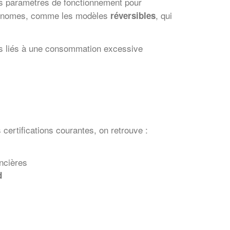
s paramètres de fonctionnement pour
 économes, comme les modèles
, qui
réversibles
coûts liés à une consommation excessive
 certifications courantes, on retrouve :
ncières
d