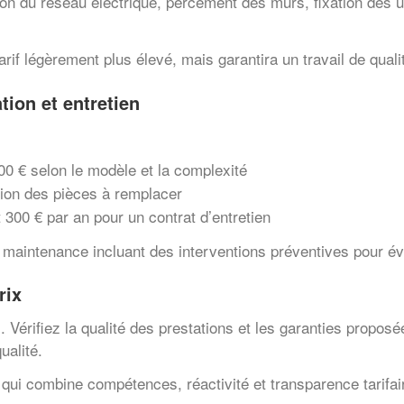
on du réseau électrique, percement des murs, fixation des u
rif légèrement plus élevé, mais garantira un travail de quali
ation et entretien
00 € selon le modèle et la complexité
tion des pièces à remplacer
t 300 € par an pour un contrat d’entretien
e maintenance incluant des interventions préventives pour é
rix
ix. Vérifiez la qualité des prestations et les garanties prop
ualité.
qui combine compétences, réactivité et transparence tarifair