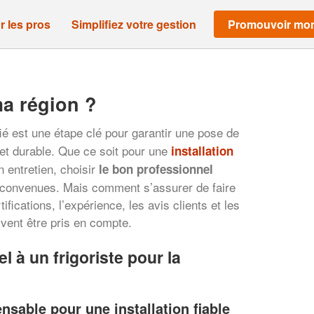
r les pros
Simplifiez votre gestion
Promouvoir mon
ma région ?
ié est une étape clé pour garantir une pose de
et durable. Que ce soit pour une
installation
n entretien, choisir
le bon professionnel
éconvenues. Mais comment s’assurer de faire
ifications, l’expérience, les avis clients et les
oivent être pris en compte.
l à un frigoriste pour la
nsable pour une installation fiable