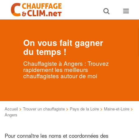
Toggle
Toggle
search
navigat
On vous fait gagner
du temps !
Chauffagiste à Angers : Trouvez
rapidement les meilleurs
chauffagistes autour de moi
Accueil
>
Trouver un chauffagiste
>
Pays de la Loire
>
Maine-et-Loire
>
Angers
Pour connaître les noms et coordonnées des