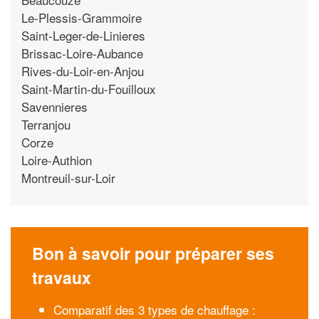
Le-Plessis-Grammoire
Saint-Leger-de-Linieres
Brissac-Loire-Aubance
Rives-du-Loir-en-Anjou
Saint-Martin-du-Fouilloux
Savennieres
Terranjou
Corze
Loire-Authion
Montreuil-sur-Loir
Bon à savoir pour préparer ses
travaux
Comparatif des 3 types de chauffage :