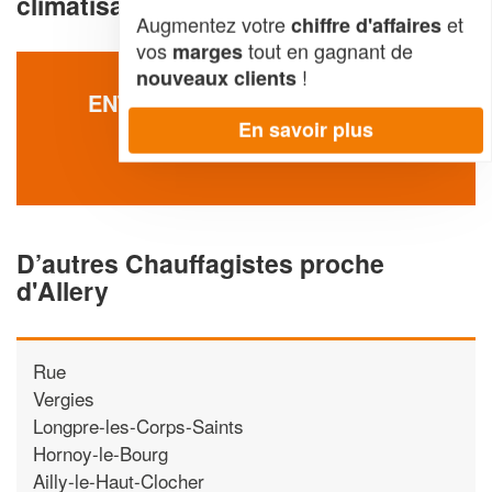
climatisation à Allery (80270)
Augmentez votre
et
chiffre d'affaires
vos
tout en gagnant de
marges
!
nouveaux clients
ENTREPRISE GENCE SYLVAIN
En savoir plus
64 Che Cocu
80270 Allery
D’autres Chauffagistes proche
d'Allery
Rue
Vergies
Longpre-les-Corps-Saints
Hornoy-le-Bourg
Ailly-le-Haut-Clocher