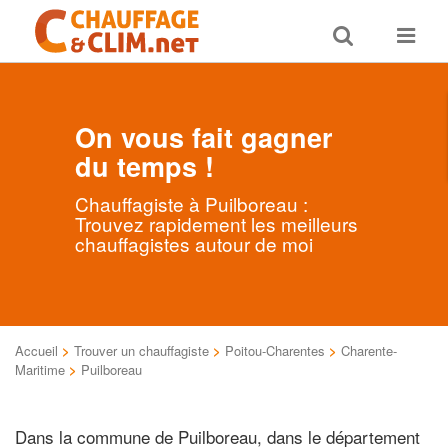
Toggle
Toggle
search
navigat
On vous fait gagner
du temps !
Chauffagiste à Puilboreau :
Trouvez rapidement les meilleurs
chauffagistes autour de moi
Accueil
>
Trouver un chauffagiste
>
Poitou-Charentes
>
Charente-
Maritime
>
Puilboreau
Dans la commune de Puilboreau, dans le département