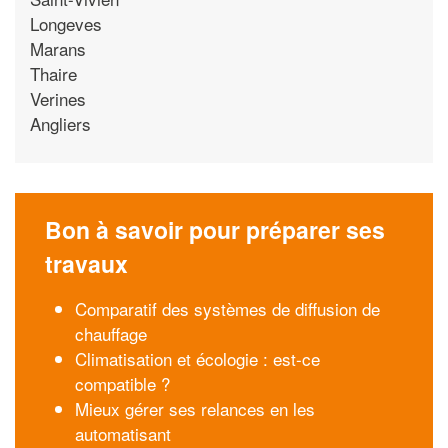
Longeves
Marans
Thaire
Verines
Angliers
Bon à savoir pour préparer ses
travaux
Comparatif des systèmes de diffusion de
chauffage
Climatisation et écologie : est-ce
compatible ?
Mieux gérer ses relances en les
automatisant