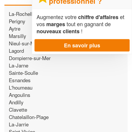
professionnel ?
La-Rochelle
Augmentez votre
et
chiffre d'affaires
Perigny
vos
tout en gagnant de
marges
Aytre
!
nouveaux clients
Marsilly
Nieul-sur-Mer
En savoir plus
Lagord
Dompierre-sur-Mer
La-Jarne
Sainte-Soulle
Esnandes
L'houmeau
Angoulins
Andilly
Clavette
Chatelaillon-Plage
La-Jarrie
Saint-Vivien