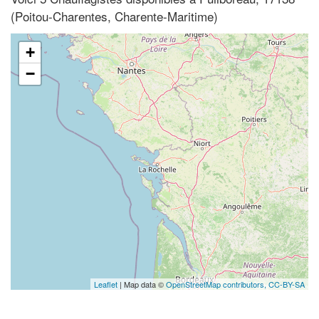
(Poitou-Charentes, Charente-Maritime)
+
−
Leaflet
| Map data ©
OpenStreetMap contributors,
CC-BY-SA