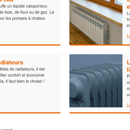
e
ffe un liquide caloporteur,
e bois, de fioul ou de gaz. Le
L
our les pompes à chaleur.
f
i
L
adiateurs
L
f
es de radiateurs, il est
llier confort et économie
P
, il faut bien le choisir !
c
c
c
L