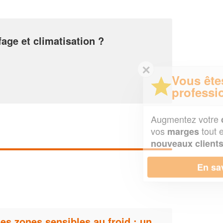
fage et climatisation ?
✕
Vous êtes un
professionnel ?
Augmentez votre
et
chiffre d'affaires
vos
tout en gagnant de
marges
!
nouveaux clients
En savoir plus
es zones sensibles au froid : un