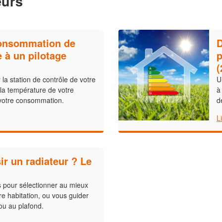
eurs
consommation de
D
 à un pilotage
p
(
 la station de contrôle de votre
U
 la température de votre
à
r votre consommation.
d
L
r un radiateur ? Le
 pour sélectionner au mieux
re habitation, ou vous guider
ou au plafond.