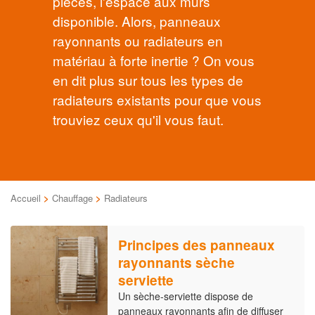
pièces, l'espace aux murs
disponible. Alors, panneaux
rayonnants ou radiateurs en
matériau à forte inertie ? On vous
en dit plus sur tous les types de
radiateurs existants pour que vous
trouviez ceux qu'il vous faut.
Accueil
>
Chauffage
>
Radiateurs
Principes des panneaux
rayonnants sèche
serviette
Un sèche-serviette dispose de
panneaux rayonnants afin de diffuser