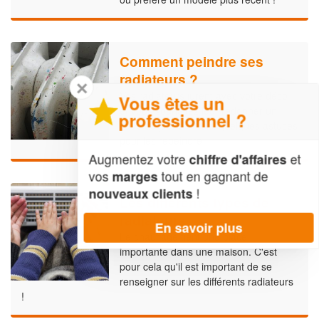
Comment peindre ses
radiateurs ?
✕
Vos radiateurs jurent avec votre déco
Vous êtes un
et vous souhaitez leur redonner un
professionnel ?
coup de jeune ? Voici quelques astuces
pour les repeindre !
Augmentez votre
et
chiffre d'affaires
vos
tout en gagnant de
marges
!
nouveaux clients
Les différents types de
radiateurs
En savoir plus
Le chauffage tient une place
importante dans une maison. C'est
pour cela qu'il est important de se
renseigner sur les différents radiateurs
!