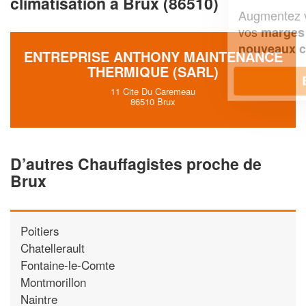
climatisation à Brux (86510)
Augmentez votre
et
chiffre d'affaires
vos
tout en gagnant de
marges
!
nouveaux clients
ENTREPRISE ANTHONY MAINTENANCE
THERMIQUE (SARL)
En savoir plus
11 Cite Du Caremeau
86510 Brux
D’autres Chauffagistes proche de
Brux
Poitiers
Chatellerault
Fontaine-le-Comte
Montmorillon
Naintre