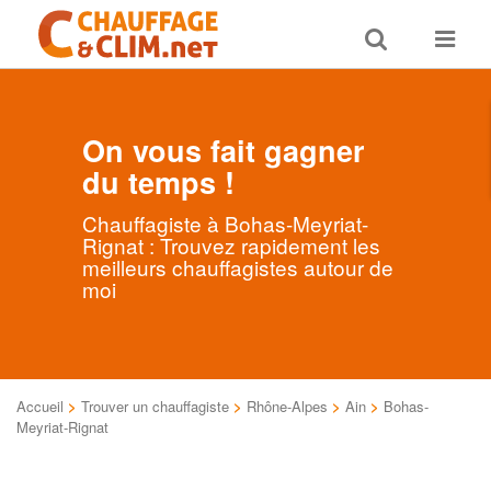
Toggle
Toggle
search
navigat
On vous fait gagner
du temps !
Chauffagiste à Bohas-Meyriat-
Rignat : Trouvez rapidement les
meilleurs chauffagistes autour de
moi
Accueil
>
Trouver un chauffagiste
>
Rhône-Alpes
>
Ain
>
Bohas-
Meyriat-Rignat