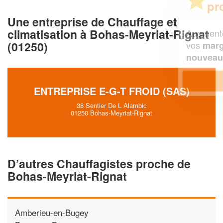
professionnel ?
Une entreprise de Chauffage et
climatisation à Bohas-Meyriat-Rignat
Augmentez votre
et
chiffre d'affaires
(01250)
vos
tout en gagnant de
marges
!
nouveaux clients
En savoir plus
ENTREPRISE E-G-T FROID (SAS)
38 Sentier De L Alambic
01250 Bohas-Meyriat-Rignat
D’autres Chauffagistes proche de
Bohas-Meyriat-Rignat
Amberieu-en-Bugey