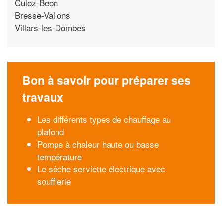
Culoz-Beon
Bresse-Vallons
Villars-les-Dombes
Bon à savoir pour préparer ses
travaux
Les différents types de chauffage au
plafond
Pompe à chaleur haute ou basse
température
Le sèche serviette électrique avec
soufflerie