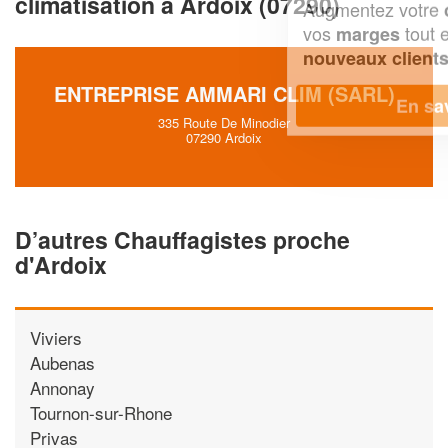
climatisation à Ardoix (07290)
Augmentez votre
et
chiffre d'affaires
vos
tout en gagnant de
marges
!
nouveaux clients
ENTREPRISE AMMARI CLIM (SARL)
En savoir plus
335 Route De Minodier
07290 Ardoix
D’autres Chauffagistes proche
d'Ardoix
Viviers
Aubenas
Annonay
Tournon-sur-Rhone
Privas