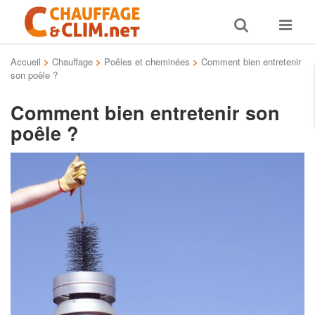
Toggle
Toggle
search
navigat
Accueil
>
Chauffage
>
Poêles et cheminées
>
Comment bien entretenir
son poêle ?
Comment bien entretenir son
poêle ?