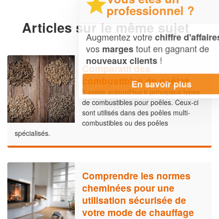
professionnel ?
Articles sur le même sujet
Augmentez votre
et
chiffre d'affaires
vos
tout en gagnant de
marges
!
nouveaux clients
Comparatif des
combustibles de poêles
En savoir plus
Il existe aujourd'hui 6 principaux types
de combustibles pour poêles. Ceux-ci
sont utilisés dans des poêles multi-
combustibles ou des poêles
spécialisés.
Comprendre les normes
cheminées pour une
utilisation sécurisée de
votre mode de chauffage