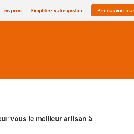
r les pros
Simplifiez votre gestion
Promouvoir mon
r vous le meilleur artisan à