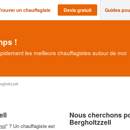
Trouver un chauffagiste
Devis gratuit
Guides pou
mps !
apidement les meilleurs chauffagistes autour de moi
rgholtzzell
ell
Nous cherchons pou
Bergholtzzell
moi
" ? Un chauffagiste est