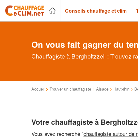
Conseils chauffage et clim
On vous fait gagner du te
Chauffagiste à Bergholtzzell : Trouvez r
Accueil
>
Trouver un chauffagiste
>
Alsace
>
Haut-rhin
>
Be
Votre chauffagiste à Bergholtzz
Vous avez recherché "
chauffagiste autour de 