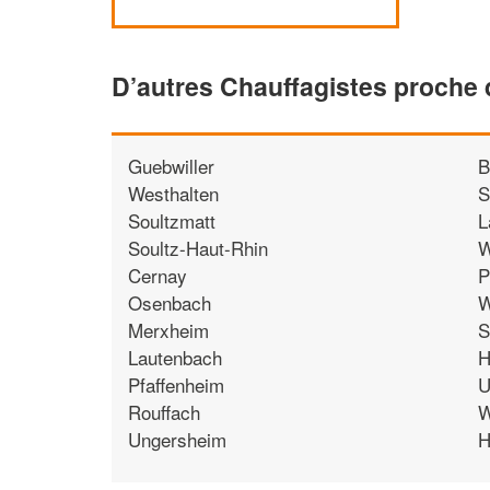
D’autres Chauffagistes proche 
Guebwiller
B
Westhalten
S
Soultzmatt
L
Soultz-Haut-Rhin
W
Cernay
P
Osenbach
W
Merxheim
S
Lautenbach
H
Pfaffenheim
U
Rouffach
W
Ungersheim
H