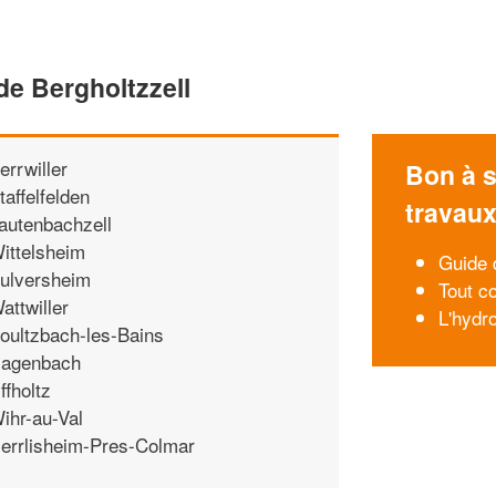
de Bergholtzzell
errwiller
Bon à s
taffelfelden
travau
autenbachzell
ittelsheim
Guide 
ulversheim
Tout c
attwiller
L'hydr
oultzbach-les-Bains
agenbach
ffholtz
ihr-au-Val
errlisheim-Pres-Colmar