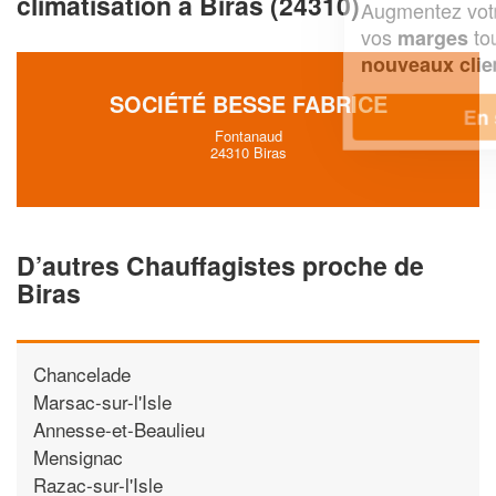
climatisation à Biras (24310)
Augmentez votre
et
chiffre d'affaires
vos
tout en gagnant de
marges
!
nouveaux clients
SOCIÉTÉ BESSE FABRICE
En savoir plus
Fontanaud
24310 Biras
D’autres Chauffagistes proche de
Biras
Chancelade
Marsac-sur-l'Isle
Annesse-et-Beaulieu
Mensignac
Razac-sur-l'Isle