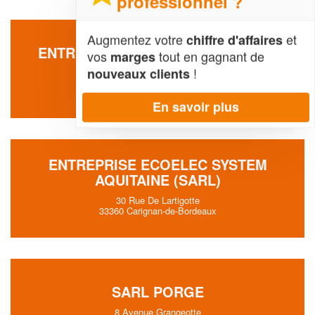
professionnel ?
Augmentez votre
et
chiffre d'affaires
ENTREPRISE HERFURTH ANTHONY
vos
tout en gagnant de
marges
!
nouveaux clients
15 Avenue Grangeotte
33360 Carignan-de-Bordeaux
En savoir plus
ENTREPRISE ECOELEC SYSTEM
AQUITAINE (SARL)
30 Rue De Lartigotte
33360 Carignan-de-Bordeaux
SARL PORGE
8 Avenue Grangeotte