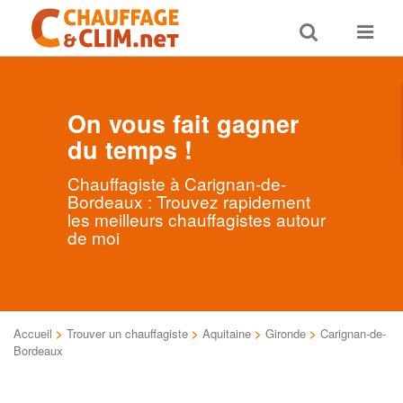
Toggle
Toggle
search
navigat
On vous fait gagner
du temps !
Chauffagiste à Carignan-de-
Bordeaux : Trouvez rapidement
les meilleurs chauffagistes autour
de moi
Accueil
>
Trouver un chauffagiste
>
Aquitaine
>
Gironde
>
Carignan-de-
Bordeaux