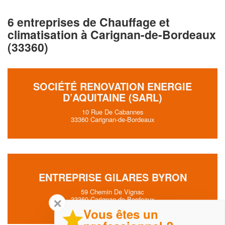
6 entreprises de Chauffage et
climatisation à Carignan-de-Bordeaux
(33360)
SOCIÉTÉ RENOVATION ENERGIE
D’AQUITAINE (SARL)
10 Rue De Cabannes
33360 Carignan-de-Bordeaux
ENTREPRISE GILARES BYRON
59 Chemin De Vignac
33360 Carignan-de-Bordeaux
✕
Vous êtes un