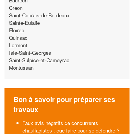
Baurech
Creon
Saint-Caprais-de-Bordeaux
Sainte-Eulalie
Floirac
Quinsac
Lormont
Isle-Saint-Georges
Saint-Sulpice-et-Cameyrac
Montussan
Bon à savoir pour préparer ses
travaux
Faux avis négatifs de concurrents
chauffagistes : que faire pour se défendre ?