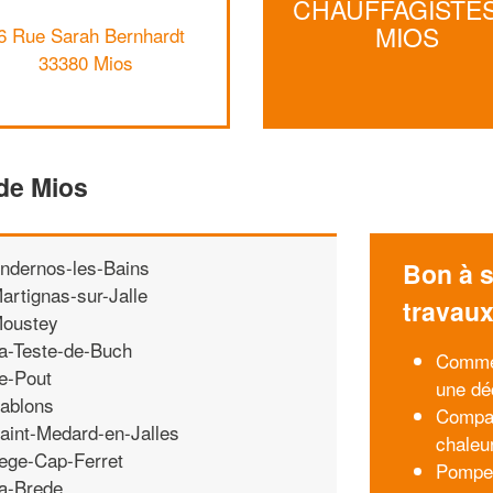
CHAUFFAGISTES
MIOS
6 Rue Sarah Bernhardt
33380 Mios
de Mios
ndernos-les-Bains
Bon à s
artignas-sur-Jalle
travau
oustey
a-Teste-de-Buch
Commen
e-Pout
une dé
ablons
Compar
aint-Medard-en-Jalles
chaleu
ege-Cap-Ferret
Pompe 
a-Brede