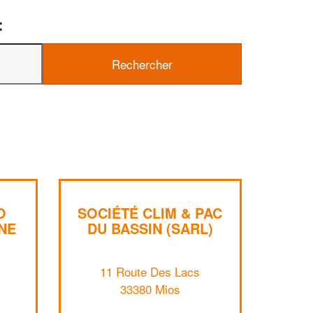
:
O
SOCIÉTÉ CLIM & PAC
NE
DU BASSIN (SARL)
✕
11 Route Des Lacs
Vous êtes un
professionnel ?
33380 Mios