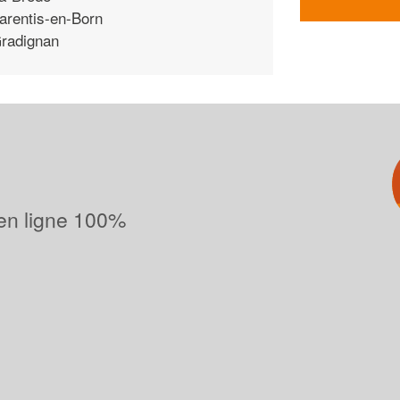
arentis-en-Born
radignan
 en ligne 100%