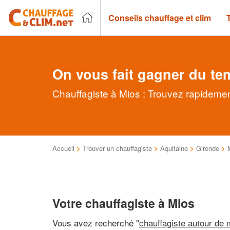
Conseils chauffage et clim
On vous fait gagner du te
Chauffagiste à Mios : Trouvez rapidemen
Accueil
>
Trouver un chauffagiste
>
Aquitaine
>
Gironde
>
Votre chauffagiste à Mios
Vous avez recherché "
chauffagiste autour de 