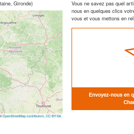
taine, Gironde)
Vous ne savez pas quel arti
nous en quelques clics vot
vous et vous mettons en rela
Envoyez-nous en qu
Chau
 ©
OpenStreetMap contributors,
CC-BY-SA