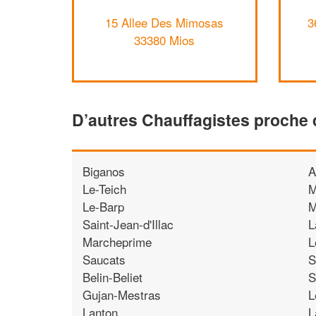
15 Allee Des Mimosas
3
33380 Mios
D’autres Chauffagistes proche 
Biganos
A
Le-Teich
M
Le-Barp
M
Saint-Jean-d'Illac
L
Marcheprime
L
Saucats
S
Belin-Beliet
S
Gujan-Mestras
L
Lanton
L