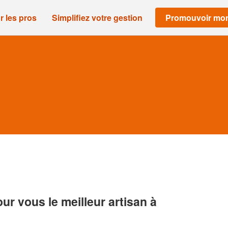
r les pros
Simplifiez votre gestion
Promouvoir mon
r vous le meilleur artisan à