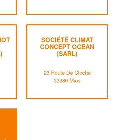
Augmentez votre
et
chiffre d'affaires
vos
tout en gagnant de
marges
!
nouveaux clients
En savoir plus
IOT
SOCIÉTÉ CLIMAT
CONCEPT OCEAN
)
(SARL)
23 Route De Cloche
33380 Mios