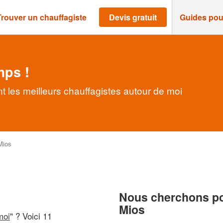
Trouver un chauffagiste
Devis gratuit
Guides pou
mps !
t les meilleurs chauffagistes autour de moi
Mios
Nous cherchons pou
Mios
moi
" ? Voici 11