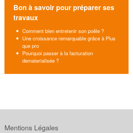
Bon à savoir pour préparer ses
travaux
Comment bien entretenir son poêle ?
Une croissance remarquable grâce à Plus
que pro
Pourquoi passer à la facturation
dematerialisée ?
Mentions Légales