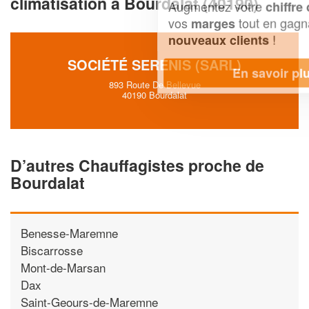
climatisation à Bourdalat (40190)
Augmentez votre
et
chiffre d'affaires
vos
tout en gagnant de
marges
!
nouveaux clients
SOCIÉTÉ SERENIS (SARL)
En savoir plus
893 Route De Bellevue
40190 Bourdalat
D’autres Chauffagistes proche de
Bourdalat
Benesse-Maremne
Biscarrosse
Mont-de-Marsan
Dax
Saint-Geours-de-Maremne