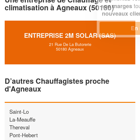
vos
tout en gagnant de
marges
climatisation à Agneaux (50180)
!
nouveaux clients
En savoir plus
ENTREPRISE 2M SOLAR (SAS)
21 Rue De La Butorerie
50180 Agneaux
D’autres Chauffagistes proche
d'Agneaux
Saint-Lo
La-Meauffe
Thereval
Pont-Hebert