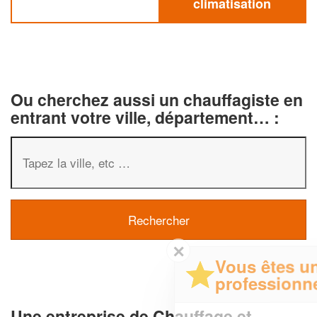
climatisation
Ou cherchez aussi un chauffagiste en
entrant votre ville, département… :
✕
Vous êtes un
professionnel ?
Une entreprise de Chauffage et