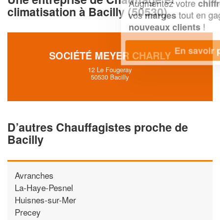
Augmentez votre
et
chiffre d'affaires
climatisation à Bacilly (50530)
vos
tout en gagnant de
marges
!
nouveaux clients
En savoir plus
SOCIÉTÉ MEYER CHARLY
12 Le Fougeray
50530 Bacilly
D’autres Chauffagistes proche de
Bacilly
Avranches
La-Haye-Pesnel
Huisnes-sur-Mer
Precey