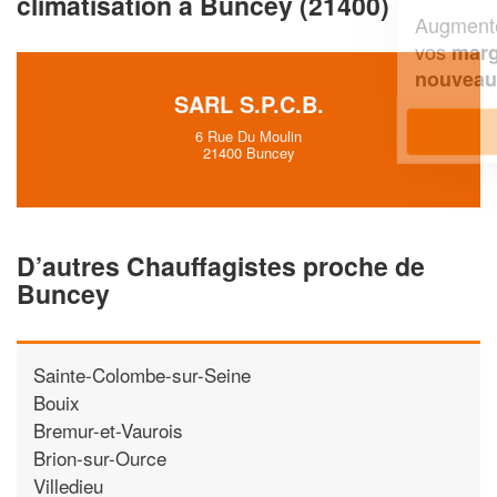
climatisation à Buncey (21400)
Augmentez votre
et
chiffre d'affaires
vos
tout en gagnant de
marges
!
nouveaux clients
SARL S.P.C.B.
En savoir plus
6 Rue Du Moulin
21400 Buncey
D’autres Chauffagistes proche de
Buncey
Sainte-Colombe-sur-Seine
Bouix
Bremur-et-Vaurois
Brion-sur-Ource
Villedieu