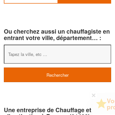
Ou cherchez aussi un chauffagiste en
entrant votre ville, département… :
✕
Vous êtes un
professionnel ?
Une entreprise de Chauffage et