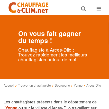
Toggle
Toggle
search
navigat
On vous fait gagner
du temps !
Chauffagiste à Arces-Dilo :
Trouvez rapidement les meilleurs
chauffagistes autour de moi
Accueil
>
Trouver un chauffagiste
>
Bourgogne
>
Yonne
>
Arces-Dilo
Les chauffagistes présents dans le département de
l'
ou sur le village d'Arces-Dilo travaillent sur
Yonne