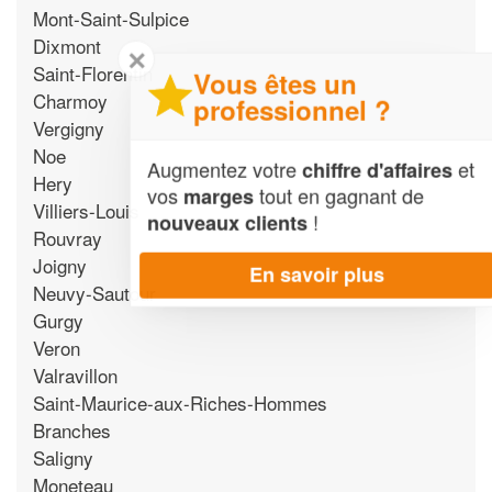
Mont-Saint-Sulpice
Dixmont
✕
Saint-Florentin
Vous êtes un
Charmoy
professionnel ?
Vergigny
Noe
Augmentez votre
et
chiffre d'affaires
Hery
vos
tout en gagnant de
marges
Villiers-Louis
!
nouveaux clients
Rouvray
Joigny
En savoir plus
Neuvy-Sautour
Gurgy
Veron
Valravillon
Saint-Maurice-aux-Riches-Hommes
Branches
Saligny
Moneteau