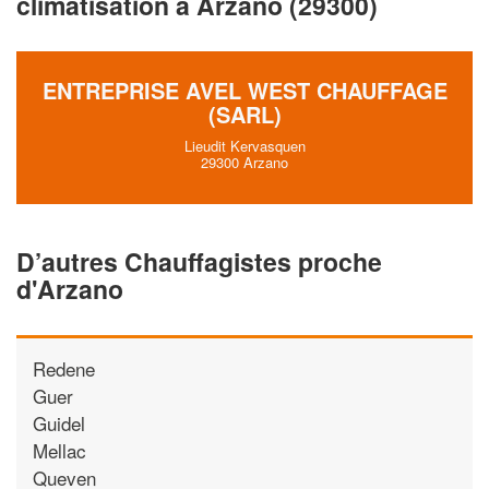
climatisation à Arzano (29300)
vos
tout en gagnant 
marges
!
nouveaux clients
En savoir plus
ENTREPRISE AVEL WEST CHAUFFAGE
(SARL)
Lieudit Kervasquen
29300 Arzano
D’autres Chauffagistes proche
d'Arzano
Redene
Guer
Guidel
Mellac
Queven