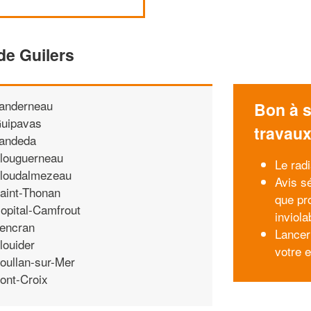
de Guilers
anderneau
Bon à s
uipavas
travau
andeda
louguerneau
Le rad
loudalmezeau
Avis s
aint-Thonan
que pro
opital-Camfrout
inviola
encran
Lancer
louider
votre 
oullan-sur-Mer
ont-Croix