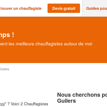
Trouver un chauffagiste
Devis gratuit
Guides pou
mps !
ent les meilleurs chauffagistes autour de moi
Guilers
Nous cherchons pou
Guilers
moi
" ? Voici 2 Chauffagistes