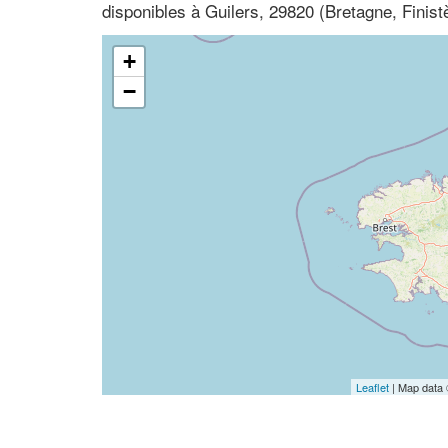
disponibles à Guilers, 29820 (Bretagne, Finist
+
−
Leaflet
| Map data