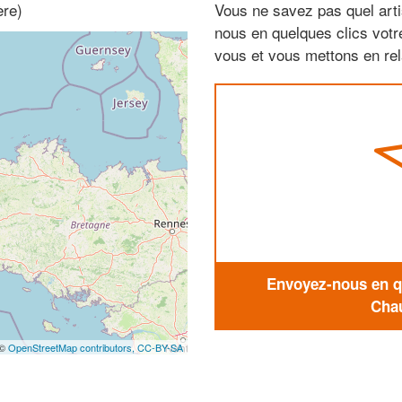
ère)
Vous ne savez pas quel arti
nous en quelques clics vot
vous et vous mettons en rela
Envoyez-nous en qu
Chau
 ©
OpenStreetMap contributors,
CC-BY-SA