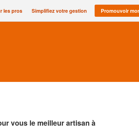
r les pros
Simplifiez votre gestion
Promouvoir mon
r vous le meilleur artisan à