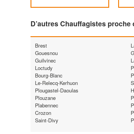
D’autres Chauffagistes proche 
Brest
L
Gouesnou
G
Guilvinec
L
Loctudy
P
Bourg-Blanc
P
Le-Relecq-Kerhuon
S
Plougastel-Daoulas
H
Plouzane
P
Plabennec
P
Crozon
P
Saint-Divy
P