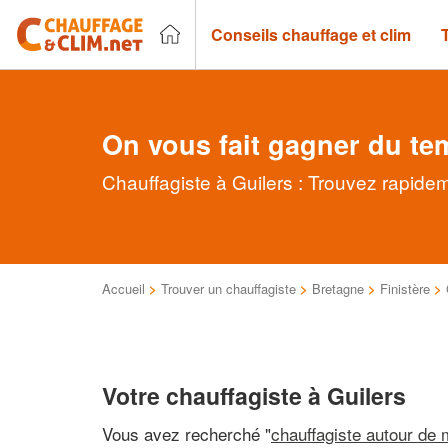
Conseils chauffage et clim
On vous fait gagner du te
Chauffagiste à Guilers : Trouvez rapidem
Accueil
>
Trouver un chauffagiste
>
Bretagne
>
Finistère
>
Votre chauffagiste à Guilers
Vous avez recherché "
chauffagiste autour de 