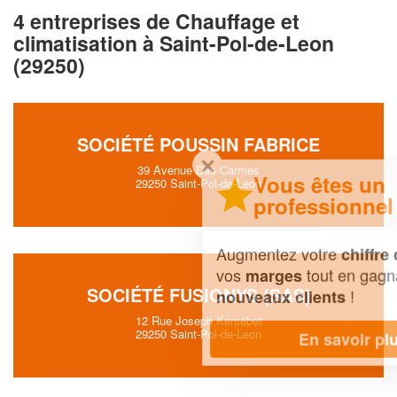
4 entreprises de Chauffage et
climatisation à Saint-Pol-de-Leon
(29250)
SOCIÉTÉ POUSSIN FABRICE
✕
39 Avenue Des Carmes
Vous êtes un
29250 Saint-Pol-de-Leon
professionnel ?
Augmentez votre
et
chiffre d'affaires
vos
tout en gagnant de
marges
SOCIÉTÉ FUSIONYS (SAS)
!
nouveaux clients
12 Rue Joseph Kersebet
29250 Saint-Pol-de-Leon
En savoir plus