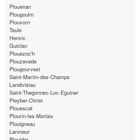
Plouenan
Plougoulm
Plouvorn
Taule
Henvic
Guiclan
Plouezoc'h
Plouzevede
Plougourvest
Saint-Martin-des-Champs
Landivisiau
Saint-Thegonnec-Loc-Eguiner
Pleyber-Christ
Plouescat
Plourin-les-Morlaix
Plouigneau
Lanmeur
Plouider