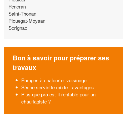
Pencran
Saint-Thonan
Plouegat-Moysan
Scrignac
Bon à savoir pour préparer ses
travaux
Pompes à chaleur et voisinage
Sèche serviette mixte : avantages
Plus que pro est-il rentable pour un
chauffagiste ?