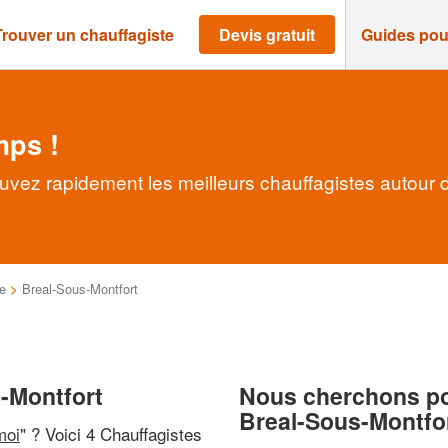
Trouver un chauffagiste
Devis gratuit
Guides pou
mps !
ouvez rapidement les meilleurs chauffagistes autour 
ne
>
Breal-Sous-Montfort
s-Montfort
Nous cherchons pou
Breal-Sous-Montfo
moi
" ? Voici 4 Chauffagistes