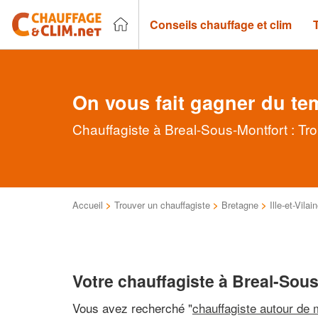
Conseils chauffage et clim
On vous fait gagner du te
Chauffagiste à Breal-Sous-Montfort : Tr
Accueil
>
Trouver un chauffagiste
>
Bretagne
>
Ille-et-Vilai
Votre chauffagiste à Breal-Sou
Vous avez recherché "
chauffagiste autour de 