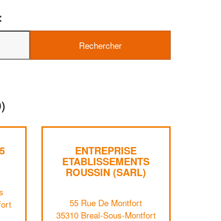
:
✕
Vous êtes un
professionnel ?
)
Augmentez votre
e
chiffre d'affaires
vos
tout en gagnant de
marges
!
nouveaux clients
5
ENTREPRISE
En savoir plus
ETABLISSEMENTS
ROUSSIN (SARL)
s
55 Rue De Montfort
ort
35310 Breal-Sous-Montfort