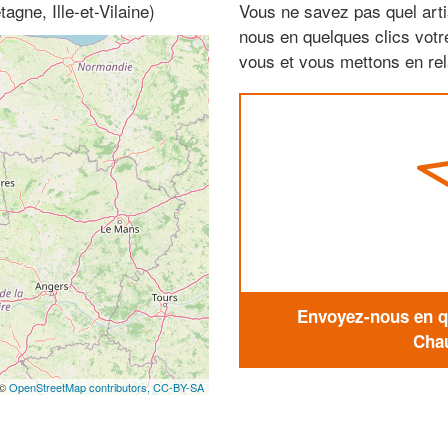
agne, Ille-et-Vilaine)
Vous ne savez pas quel arti
nous en quelques clics vot
vous et vous mettons en rela
Envoyez-nous en qu
Chau
 ©
OpenStreetMap contributors,
CC-BY-SA