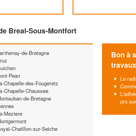
de Breal-Sous-Montfort
arthenay-de-Bretagne
Bon à s
ruz
travau
uichen
ont-Pean
Le radi
a-Chapelle-des-Fougeretz
Comment
a-Chapelle-Chaussee
L'adhér
ontauban-de-Bretagne
pro su
ennes
a-Meziere
ontgermont
oyal-Chatillon-sur-Seiche