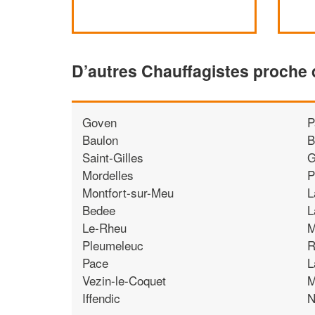
D’autres Chauffagistes proche 
Goven
P
Baulon
B
Saint-Gilles
G
Mordelles
P
Montfort-sur-Meu
L
Bedee
L
Le-Rheu
M
Pleumeleuc
R
Pace
L
Vezin-le-Coquet
M
Iffendic
N