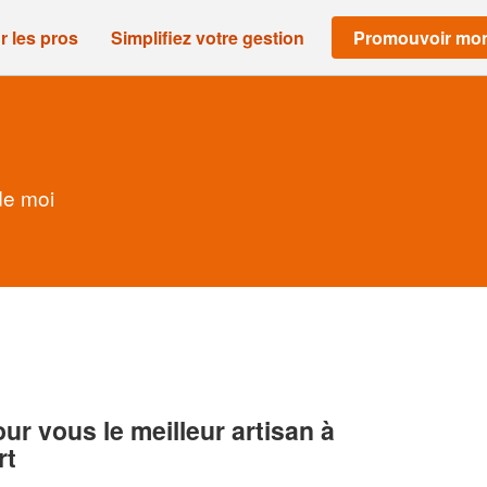
r les pros
Simplifiez votre gestion
Promouvoir mon
de moi
r vous le meilleur artisan à
rt