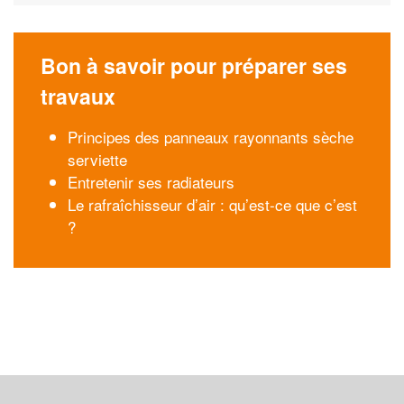
Bon à savoir pour préparer ses
travaux
Principes des panneaux rayonnants sèche
serviette
Entretenir ses radiateurs
Le rafraîchisseur d’air : qu’est-ce que c’est
?