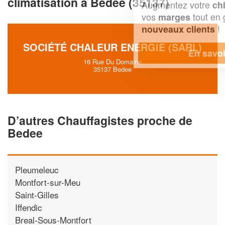
climatisation à Bedee (35137)
Augmentez votre
et
chiffre d'affaires
vos
tout en gagnant de
marges
!
nouveaux clients
SOCIÉTÉ CHALEUR ENERGIE (SARL)
En savoir plus
16 Rue Du Domaine
35137 Bedee
D’autres Chauffagistes proche de
Bedee
Pleumeleuc
Montfort-sur-Meu
Saint-Gilles
Iffendic
Breal-Sous-Montfort