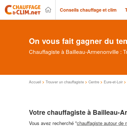
Conseils chauffage et clim
On vous fait gagner du te
Chauffagiste à Bailleau-Armenonville : 
Accueil
>
Trouver un chauffagiste
>
Centre
>
Eure-et-Loir
Votre chauffagiste à Bailleau-A
Vous avez recherché "
chauffagiste autour de 