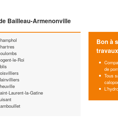
de Bailleau-Armenonville
hamphol
Bon à s
hartres
travau
oulombs
ogent-le-Roi
Compar
blis
de pom
oisvilliers
Tous sa
ainvilliers
calopo
heuville
L'hydr
aint-Laurent-la-Gatine
uisant
ambouillet