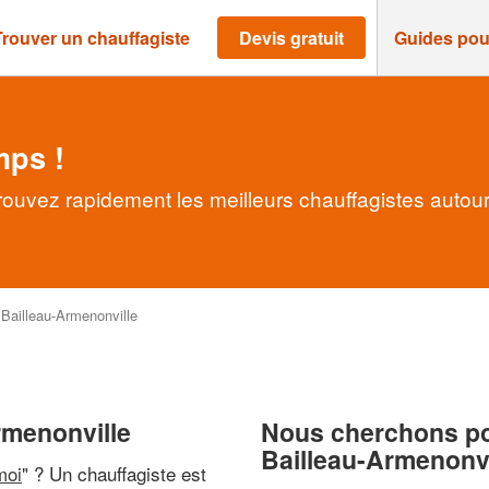
Trouver un chauffagiste
Devis gratuit
Guides pou
mps !
Trouvez rapidement les meilleurs chauffagistes autou
>
Bailleau-Armenonville
rmenonville
Nous cherchons pou
Bailleau-Armenonvi
moi
" ? Un chauffagiste est