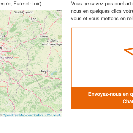
ntre, Eure-et-Loir)
Vous ne savez pas quel arti
nous en quelques clics vot
vous et vous mettons en rela
Envoyez-nous en qu
Chau
 ©
OpenStreetMap contributors,
CC-BY-SA