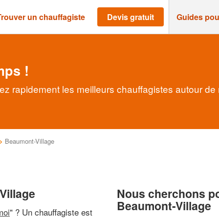
Trouver un chauffagiste
Devis gratuit
Guides pou
mps !
ez rapidement les meilleurs chauffagistes autour de
>
Beaumont-Village
Village
Nous cherchons pou
Beaumont-Village
moi
" ? Un chauffagiste est