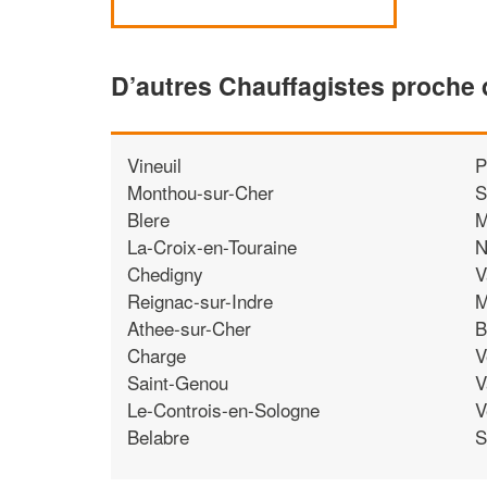
D’autres Chauffagistes proche
Vineuil
P
Monthou-sur-Cher
S
Blere
M
La-Croix-en-Touraine
N
Chedigny
V
Reignac-sur-Indre
M
Athee-sur-Cher
B
Charge
V
Saint-Genou
V
Le-Controis-en-Sologne
V
Belabre
S