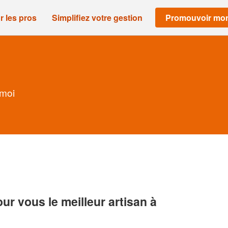
r les pros
Simplifiez votre gestion
Promouvoir mon
 moi
r vous le meilleur artisan à