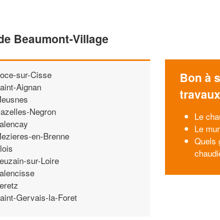
 de Beaumont-Village
oce-sur-Cisse
Bon à s
aint-Aignan
travau
eusnes
azelles-Negron
Le cha
alencay
Le mur
ezieres-en-Brenne
Quels 
lois
chaudi
euzain-sur-Loire
alencisse
eretz
aint-Gervais-la-Foret