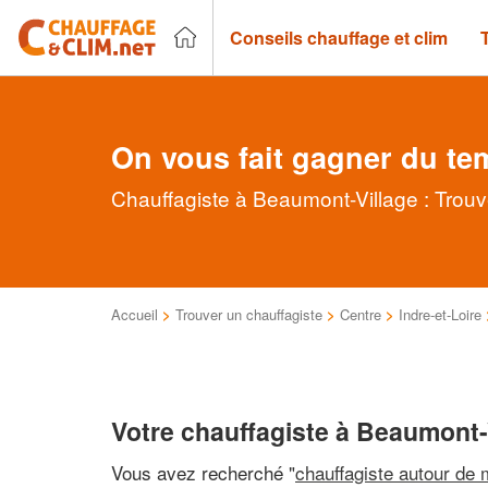
Conseils chauffage et clim
On vous fait gagner du te
Chauffagiste à Beaumont-Village : Trouv
Accueil
>
Trouver un chauffagiste
>
Centre
>
Indre-et-Loire
Votre chauffagiste à Beaumont-
Vous avez recherché "
chauffagiste autour de 