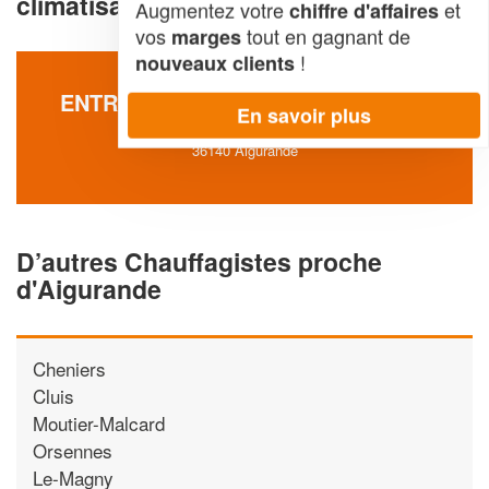
climatisation à Aigurande (36140)
Augmentez votre
et
chiffre d'affaires
vos
tout en gagnant de
marges
!
nouveaux clients
ENTREPRISE DEGAY ET FILS (SAS)
En savoir plus
34 Les Merlots
36140 Aigurande
D’autres Chauffagistes proche
d'Aigurande
Cheniers
Cluis
Moutier-Malcard
Orsennes
Le-Magny