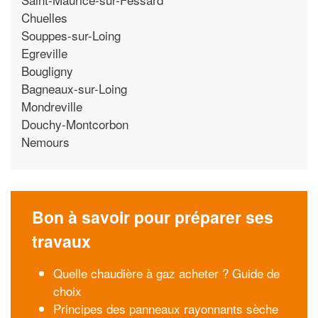
Chuelles
Souppes-sur-Loing
Egreville
Bougligny
Bagneaux-sur-Loing
Mondreville
Douchy-Montcorbon
Nemours
Bon à savoir pour préparer ses
travaux
Quelle chaudière à gaz acheter ? Guide de
choix
Principes des panneaux rayonnants sèche