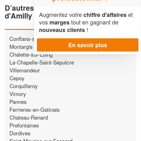
D’autres Chauffagistes proche
d'Amilly
Augmentez votre
et
chiffre d'affaires
vos
tout en gagnant de
marges
!
nouveaux clients
Conflans-sur-Loing
En savoir plus
Montargis
Chalette-sur-Loing
La-Chapelle-Saint-Sepulcre
Villemandeur
Cepoy
Corquilleroy
Vimory
Pannes
Ferrieres-en-Gatinais
Chateau-Renard
Prefontaines
Dordives
Saint-Maurice-sur-Fessard