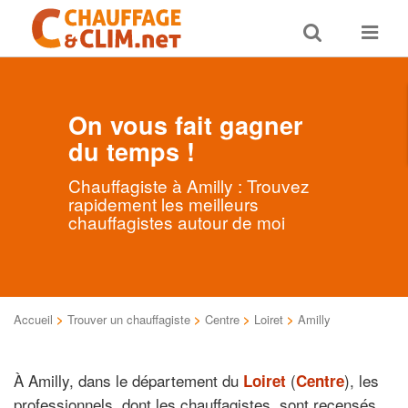
Toggle
Toggle
search
navigat
On vous fait gagner
du temps !
Chauffagiste à Amilly : Trouvez
rapidement les meilleurs
chauffagistes autour de moi
Accueil
>
Trouver un chauffagiste
>
Centre
>
Loiret
>
Amilly
À Amilly, dans le département du
(
), les
Loiret
Centre
professionnels, dont les chauffagistes, sont recensés