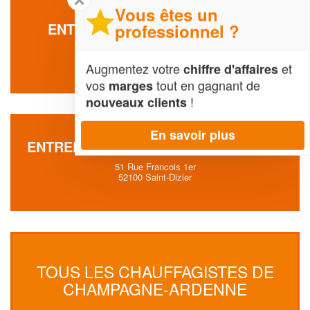
Vous êtes un
ENTREPRISE GEANCY MICKAEL
professionnel ?
27 Rue D Artaise
08450 La-Neuville-à-Maire
Augmentez votre
et
chiffre d'affaires
vos
tout en gagnant de
marges
!
nouveaux clients
En savoir plus
ENTREPRISE LETOCART DAUNIPHANE
51 Rue Francois 1er
52100 Saint-Dizier
TOUS LES CHAUFFAGISTES DE
CHAMPAGNE-ARDENNE