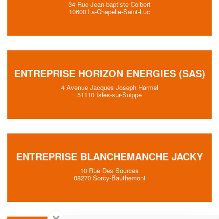
34 Rue Jean-baptiste Colbert
10600 La-Chapelle-Saint-Luc
ENTREPRISE HORIZON ENERGIES (SAS)
4 Avenue Jacques Joseph Harmel
51110 Isles-sur-Suippe
ENTREPRISE BLANCHEMANCHE JACKY
10 Rue Des Sources
08270 Sorcy-Bauthemont
✕