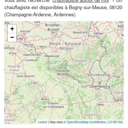
chauffagiste est disponibles à Bogny-sur-Meuse, 08120
(Champagne-Ardenne, Ardennes)
+
−
Leaflet
| Map data ©
OpenStreetMap contributors,
CC-BY-SA