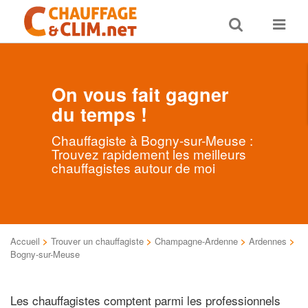
Toggle
Toggle
search
navigat
On vous fait gagner
du temps !
Chauffagiste à Bogny-sur-Meuse :
Trouvez rapidement les meilleurs
chauffagistes autour de moi
Accueil
>
Trouver un chauffagiste
>
Champagne-Ardenne
>
Ardennes
>
Bogny-sur-Meuse
Les chauffagistes comptent parmi les professionnels