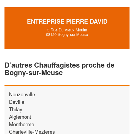
ENTREPRISE PIERRE DAVID
5 Rue Du Vieux Moulin
08120 Bogny-sur-Meuse
D’autres Chauffagistes proche de
Bogny-sur-Meuse
Nouzonville
Deville
Thilay
Aiglemont
Montherme
Charleville-Mezieres