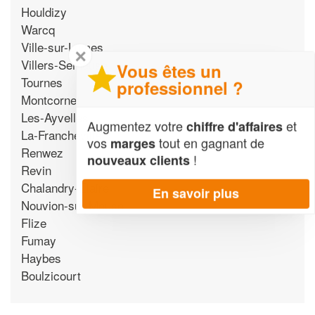
Houldizy
Warcq
Ville-sur-Lumes
✕
Villers-Semeuse
Vous êtes un
Tournes
professionnel ?
Montcornet
Les-Ayvelles
Augmentez votre
et
chiffre d'affaires
La-Francheville
vos
tout en gagnant de
marges
Renwez
!
nouveaux clients
Revin
Chalandry-Elaire
En savoir plus
Nouvion-sur-Meuse
Flize
Fumay
Haybes
Boulzicourt