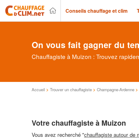
Conseils chauffage et clim
On vous fait gagner du te
Chauffagiste à Muizon : Trouvez rapidem
Accueil
>
Trouver un chauffagiste
>
Champagne-Ardenne
Votre chauffagiste à Muizon
Vous avez recherché "
chauffagiste autour de 