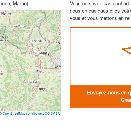
enne, Marne)
Vous ne savez pas quel arti
nous en quelques clics vot
vous et vous mettons en rela
Envoyez-nous en qu
Chau
 ©
OpenStreetMap contributors,
CC-BY-SA