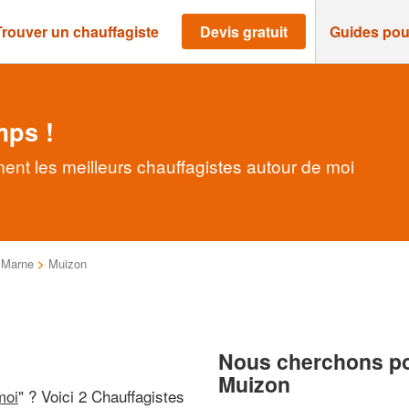
Trouver un chauffagiste
Devis gratuit
Guides pou
mps !
ent les meilleurs chauffagistes autour de moi
>
Marne
>
Muizon
Nous cherchons pou
Muizon
moi
" ? Voici 2 Chauffagistes