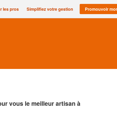
r les pros
Simplifiez votre gestion
Promouvoir mon
r vous le meilleur artisan à