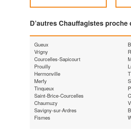
D’autres Chauffagistes proche
Gueux
B
Vrigny
R
Courcelles-Sapicourt
M
Prouilly
L
Hermonville
T
Merfy
S
Tinqueux
P
Saint-Brice-Courcelles
C
Chaumuzy
V
Savigny-sur-Ardres
B
Fismes
W