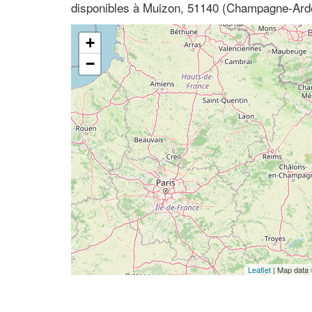
disponibles à Muizon, 51140 (Champagne-Ard
+
−
Leaflet
| Map data