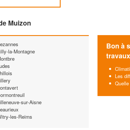
 de Muizon
ezannes
Bon à s
illy-la-Montagne
travau
ontbre
udes
Climati
hillois
Les di
illery
Quelle
ontavert
ormontreuil
illeneuve-sur-Aisne
eaurieux
itry-les-Reims