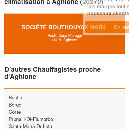
climatisation à Aghione (20270)
vos
tout en gagnant de
marges
!
nouveaux clients
SOCIÉTÉ BOUTHOUYAK NABIL
En savoir plus
Route Casa Pieraggi
20270 Aghione
D’autres Chauffagistes proche
d'Aghione
Bastia
Borgo
Corte
Prunelli-Di-Fiumorbo
Santa-Maria-Di-Lota