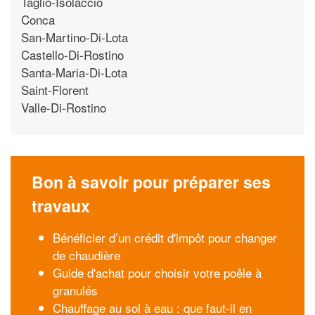
Taglio-Isolaccio
Conca
San-Martino-Di-Lota
Castello-Di-Rostino
Santa-Maria-Di-Lota
Saint-Florent
Valle-Di-Rostino
Bon à savoir pour préparer ses
travaux
Bénéficier d’un crédit d'impôt pour changer
de chaudière
Guide d'achat pour choisir votre poêle à
granulés
Chauffage au sol à eau : que faut-il en