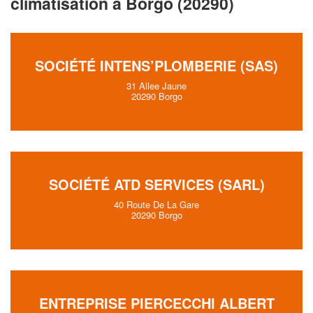
climatisation à Borgo (20290)
SOCIÉTÉ INTENS’PLOMBERIE (SAS)
31 Allee Jaune
20290 Borgo
SOCIÉTÉ ATD SERVICES (SARL)
40 Route De La Gare
20290 Borgo
ENTREPRISE PIERCECCHI ALBERT