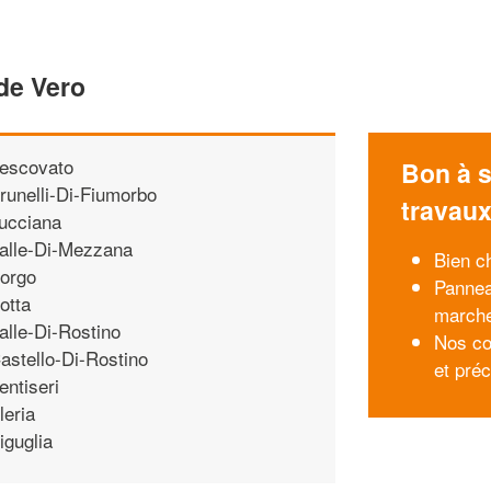
de Vero
escovato
Bon à s
runelli-Di-Fiumorbo
travau
ucciana
alle-Di-Mezzana
Bien c
orgo
Pannea
otta
march
alle-Di-Rostino
Nos con
astello-Di-Rostino
et préc
entiseri
leria
iguglia