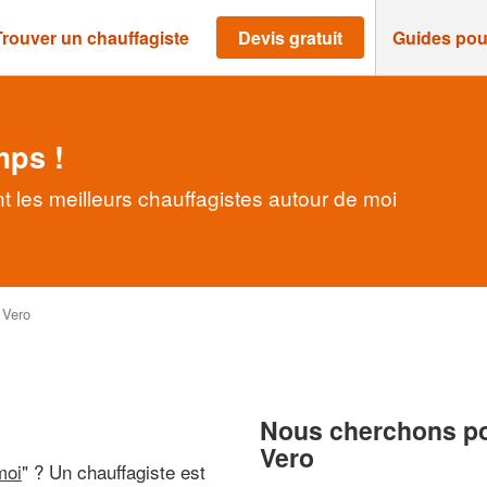
Trouver un chauffagiste
Devis gratuit
Guides pou
mps !
t les meilleurs chauffagistes autour de moi
>
Vero
Nous cherchons pou
Vero
moi
" ? Un chauffagiste est