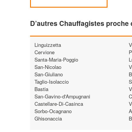
D’autres Chauffagistes proche 
Linguizzetta
V
Cervione
P
Santa-Maria-Poggio
L
San-Nicolao
V
San-Giuliano
B
Taglio-Isolaccio
S
Bastia
V
San-Gavino-d'Ampugnani
C
Castellare-Di-Casinca
V
Sorbo-Ocagnano
A
Ghisonaccia
B