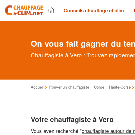
Conseils chauffage et clim
On vous fait gagner du te
Chauffagiste à Vero : Trouvez rapidemen
Accueil
>
Trouver un chauffagiste
>
Corse
>
Haute-Corse
Votre chauffagiste à Vero
Vous avez recherché "
chauffagiste autour de 