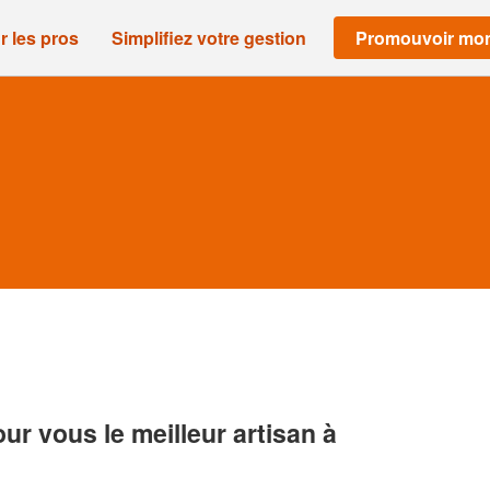
r les pros
Simplifiez votre gestion
Promouvoir mon
r vous le meilleur artisan à