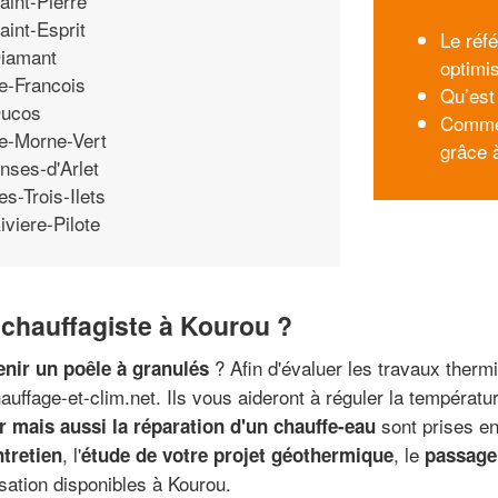
aint-Pierre
aint-Esprit
Le réf
iamant
optimis
e-Francois
Qu’est 
ucos
Commen
e-Morne-Vert
grâce 
nses-d'Arlet
es-Trois-Ilets
iviere-Pilote
 chauffagiste à Kourou ?
? Afin d'évaluer les travaux therm
enir un poêle à granulés
hauffage-et-clim.net. Ils vous aideront à réguler la températ
sont prises en
air mais aussi la réparation d'un chauffe-eau
, l'
, le
ntretien
étude de votre projet géothermique
passage
sation disponibles à Kourou.