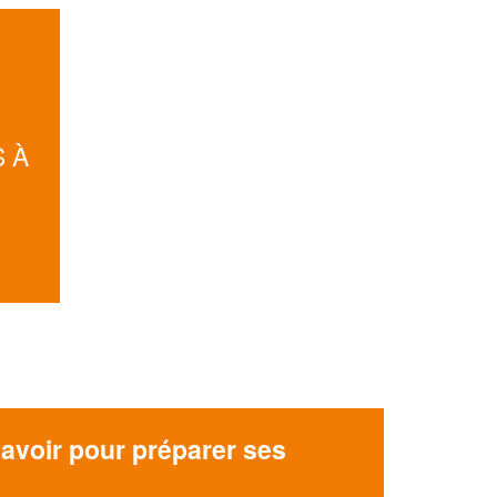
Augmentez votre
et
chiffre d'affaires
vos
tout en gagnant de
marges
!
nouveaux clients
En savoir plus
 À
avoir pour préparer ses
x