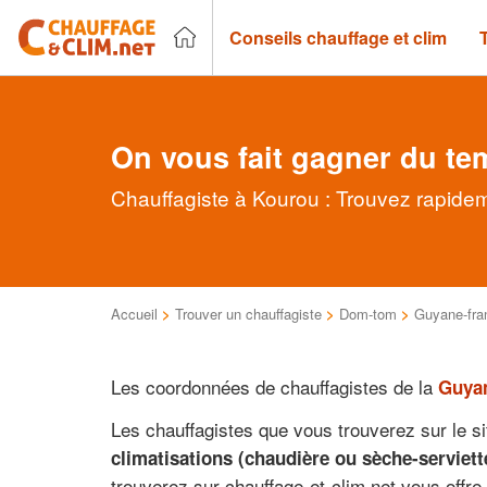
Conseils chauffage et clim
On vous fait gagner du te
Chauffagiste à Kourou : Trouvez rapidem
Accueil
>
Trouver un chauffagiste
>
Dom-tom
>
Guyane-fra
Les coordonnées de chauffagistes de la
Guya
Les chauffagistes que vous trouverez sur le si
climatisations (chaudière ou sèche-serviett
trouverez sur chauffage-et-clim.net vous offre