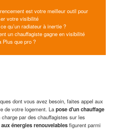
érencement est votre meilleur outil pour
er votre visibilité
ce qu’un radiateur à inertie ?
t un chauffagiste gagne en visibilité
à Plus que pro ?
iques dont vous avez besoin, faites appel aux
ure de votre logement. La
pose d'un chauffage
 charge par des chauffagistes sur les
figurent parmi
 aux énergies renouvelables