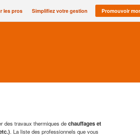
r les pros
Simplifiez votre gestion
Promouvoir mon
tuer des travaux thermiques de
chauffages et
. La liste des professionnels que vous
etc.)