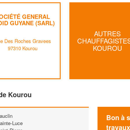
OCIÉTÉ GENERAL
OID GUYANE (SARL)
AUTRES
CHAUFFAGISTES
e Des Roches Gravees
KOUROU
97310 Kourou
 de Kourou
auclin
Bon à s
ainte-Luce
travau