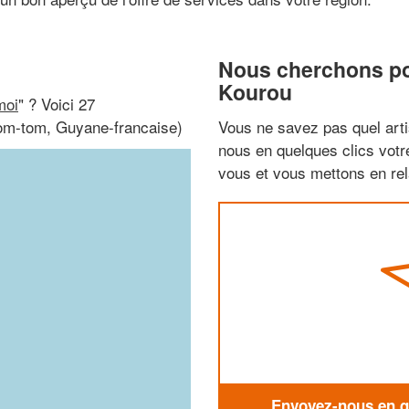
Nous cherchons pou
Kourou
moi
" ? Voici 27
Dom-tom, Guyane-francaise)
Vous ne savez pas quel arti
nous en quelques clics vot
vous et vous mettons en rela
Envoyez-nous en qu