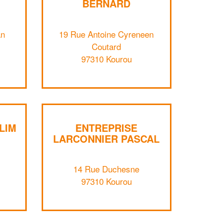
BERNARD
an
19 Rue Antoine Cyreneen
Coutard
97310 Kourou
LIM
ENTREPRISE
LARCONNIER PASCAL
14 Rue Duchesne
97310 Kourou
✕
Vous êtes un
professionnel ?