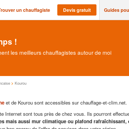
Trouver un chauffagiste
Devis gratuit
Guides pou
mps !
ent les meilleurs chauffagistes autour de moi
ncaise
>
Kourou
et de Kourou sont accessibles sur chauffage-et-clim.net.
ne
te Internet sont tous près de chez vous. Ils pourront effec
es mais aussi mur climatique ou plafond rafraîchissant, 
 un bon aperçu de l'offre de services dans votre région.