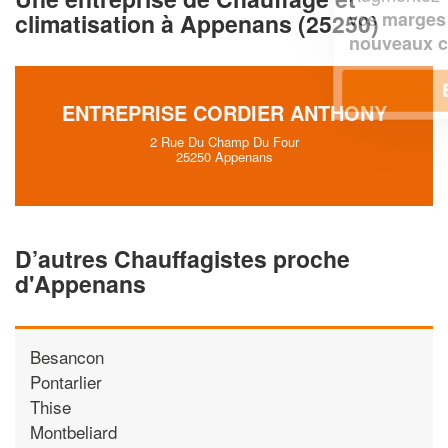
vos
tout en gagnant de
marges
climatisation à Appenans (25250)
!
nouveaux clients
En savoir plus
ENTREPRISE CORDIER ANTHONY
2 Rue Du Champ Du Four
25250 Appenans
D’autres Chauffagistes proche
d'Appenans
Besancon
Pontarlier
Thise
Montbeliard