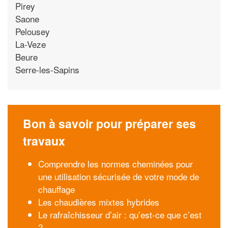
Pirey
Saone
Pelousey
La-Veze
Beure
Serre-les-Sapins
Bon à savoir pour préparer ses
travaux
Comprendre les normes cheminées pour
une utilisation sécurisée de votre mode de
chauffage
Les chaudières mixtes hybrides
Le rafraîchisseur d’air : qu’est-ce que c’est
?