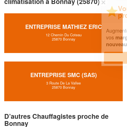
climatisation à Bonnay (25870)
✕
Vous êtes un
professionnel ?
ENTREPRISE MATHIEZ ERIC
Augmentez votre
et
chiffre d'affaires
12 Chemin Du Coteau
vos
tout en gagnant de
marges
25870 Bonnay
!
nouveaux clients
En savoir plus
ENTREPRISE SMC (SAS)
3 Route De La Vallee
25870 Bonnay
D’autres Chauffagistes proche de
Bonnay