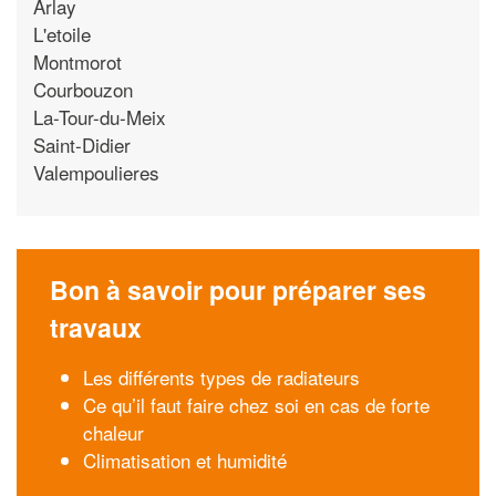
Arlay
L'etoile
Montmorot
Courbouzon
La-Tour-du-Meix
Saint-Didier
Valempoulieres
Bon à savoir pour préparer ses
travaux
Les différents types de radiateurs
Ce qu’il faut faire chez soi en cas de forte
chaleur
Climatisation et humidité