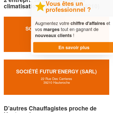
Vous êtes un
climatisation à Hauteroche (39210)
professionnel ?
Augmentez votre
et
chiffre d'affaires
SOCIÉTÉ FERTON HERVE
vos
tout en gagnant de
marges
!
nouveaux clients
36 Rue Caijas
39210 Hauteroche
En savoir plus
SOCIÉTÉ FUTUR’ENERGY (SARL)
22 Rue Des Carrieres
39210 Hauteroche
D’autres Chauffagistes proche de