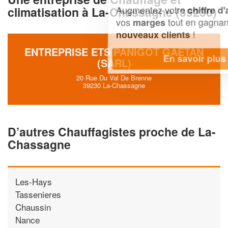
Augmentez votre
et
chiffre d'affaires
climatisation à La-Chassagne (39230)
vos
tout en gagnant de
marges
!
nouveaux clients
ENTREPRISE ETS PANIGOT GAETAN
En savoir plus
(SARL)
20 Rue Du Val De Brenne
39230 La-Chassagne
D’autres Chauffagistes proche de La-
Chassagne
Les-Hays
Tassenieres
Chaussin
Nance