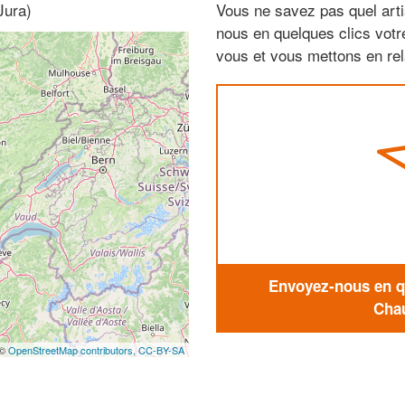
Jura)
Vous ne savez pas quel arti
nous en quelques clics vot
vous et vous mettons en rela
Envoyez-nous en qu
Chau
 ©
OpenStreetMap contributors,
CC-BY-SA