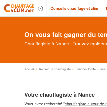
Conseils chauffage et clim
On vous fait gagner du te
Chauffagiste à Nance : Trouvez rapideme
Accueil
>
Trouver un chauffagiste
>
Franche-Comté
>
Jura
Votre chauffagiste à Nance
Vous avez recherché "
chauffagiste autour de 