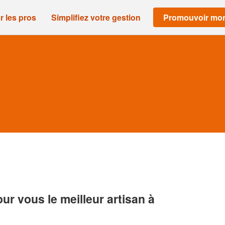
r les pros
Simplifiez votre gestion
Promouvoir mon
r vous le meilleur artisan à