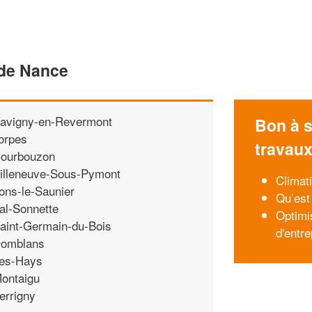
 de Nance
avigny-en-Revermont
Bon à s
orpes
travau
ourbouzon
illeneuve-Sous-Pymont
Climati
ons-le-Saunier
Qu’est 
al-Sonnette
Optimi
aint-Germain-du-Bois
d'entre
omblans
es-Hays
ontaigu
errigny