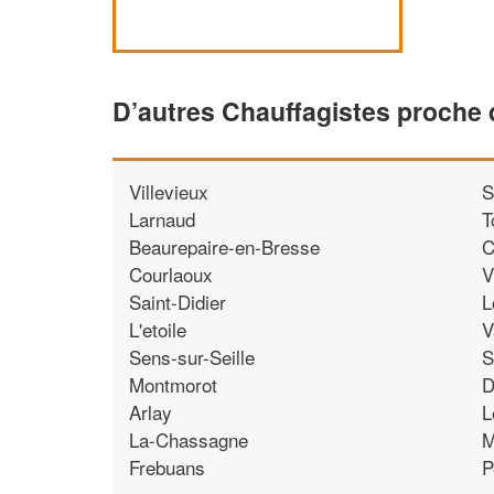
D’autres Chauffagistes proche
Villevieux
S
Larnaud
T
Beaurepaire-en-Bresse
C
Courlaoux
V
Saint-Didier
L
L'etoile
V
Sens-sur-Seille
S
Montmorot
D
Arlay
L
La-Chassagne
M
Frebuans
P