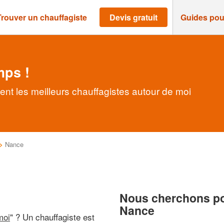
Trouver un chauffagiste
Devis gratuit
Guides pou
mps !
nt les meilleurs chauffagistes autour de moi
>
Nance
Nous cherchons pou
Nance
moi
" ? Un chauffagiste est