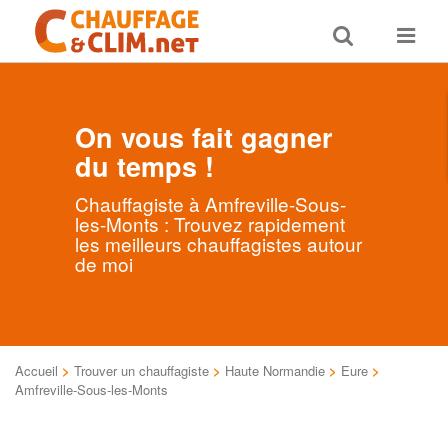
Toggle
Toggle
search
navigat
On vous fait gagner
du temps !
Chauffagiste à Amfreville-Sous-
les-Monts : Trouvez rapidement
les meilleurs chauffagistes autour
de moi
Accueil
>
Trouver un chauffagiste
>
Haute Normandie
>
Eure
>
Amfreville-Sous-les-Monts