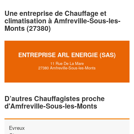
Une entreprise de Chauffage et
Augmentez votre
chiffre d'affa
climatisation à Amfreville-Sous-les-
vos
tout en gagnant d
marges
Monts (27380)
!
nouveaux clients
En savoir plus
ENTREPRISE ARL ENERGIE (SAS)
11 Rue De La Mare
27380 Amfreville-Sous-les-Monts
D’autres Chauffagistes proche
d'Amfreville-Sous-les-Monts
Evreux