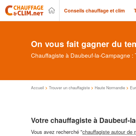
Conseils chauffage et clim
On vous fait gagner du te
Chauffagiste à Daubeuf-la-Campagne : T
Accueil
>
Trouver un chauffagiste
>
Haute Normandie
>
Eu
Votre chauffagiste à Daubeuf-
Vous avez recherché "
chauffagiste autour de 