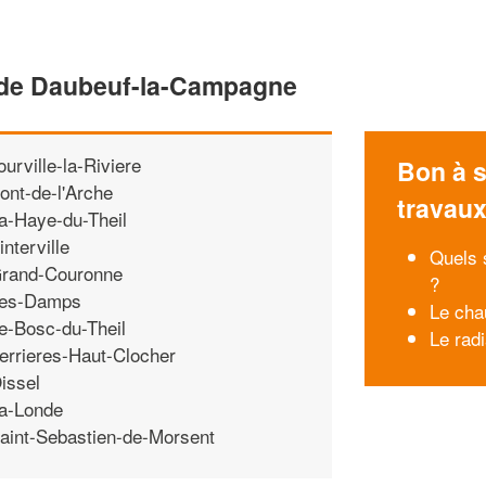
 de Daubeuf-la-Campagne
ourville-la-Riviere
Bon à s
ont-de-l'Arche
travau
a-Haye-du-Theil
interville
Quels 
rand-Couronne
?
es-Damps
Le cha
e-Bosc-du-Theil
Le radi
errieres-Haut-Clocher
issel
a-Londe
aint-Sebastien-de-Morsent