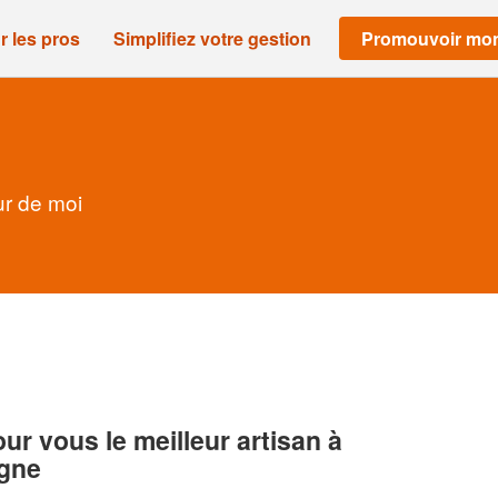
r les pros
Simplifiez votre gestion
Promouvoir mon
ur de moi
r vous le meilleur artisan à
gne