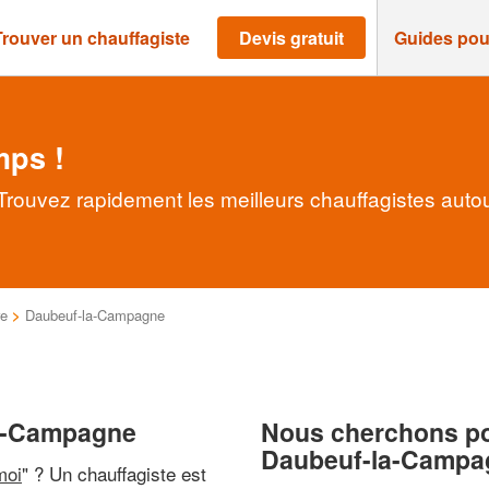
Trouver un chauffagiste
Devis gratuit
Guides pou
mps !
rouvez rapidement les meilleurs chauffagistes auto
re
>
Daubeuf-la-Campagne
la-Campagne
Nous cherchons pou
Daubeuf-la-Campa
moi
" ? Un chauffagiste est