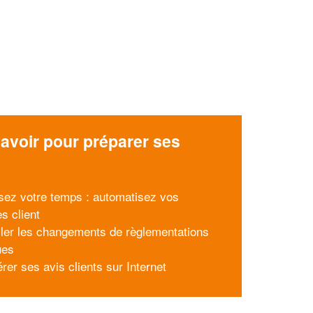
avoir pour préparer ses
x
sez votre temps : automatisez vos
s client
ller les changements de règlementations
ues
rer ses avis clients sur Internet