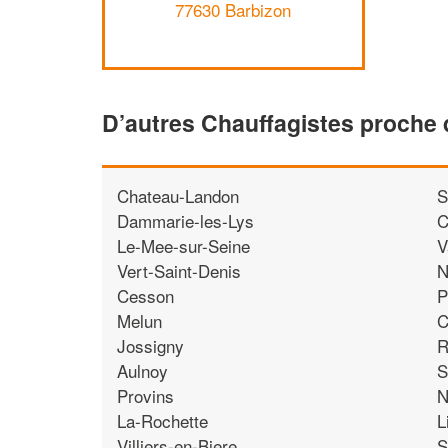
77630 Barbizon
D’autres Chauffagistes proche
Chateau-Landon
S
Dammarie-les-Lys
C
Le-Mee-sur-Seine
V
Vert-Saint-Denis
N
Cesson
P
Melun
C
Jossigny
R
Aulnoy
S
Provins
N
La-Rochette
L
Villiers-en-Biere
S