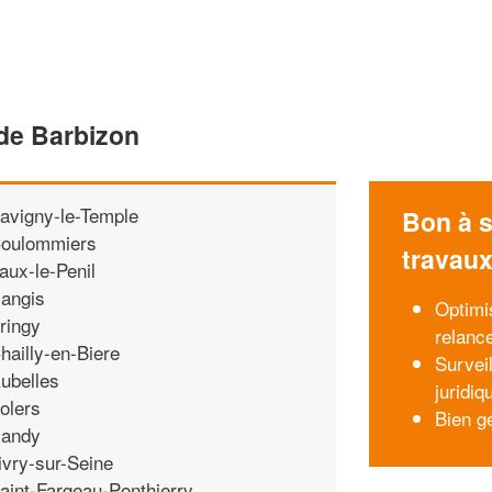
 de Barbizon
avigny-le-Temple
Bon à s
oulommiers
travau
aux-le-Penil
angis
Optimi
ringy
relance
hailly-en-Biere
Survei
ubelles
juridiq
olers
Bien gé
andy
ivry-sur-Seine
aint-Fargeau-Ponthierry