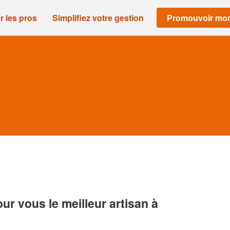
r les pros
Simplifiez votre gestion
Promouvoir mon
r vous le meilleur artisan à