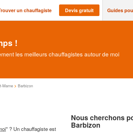
Trouver un chauffagiste
Devis gratuit
Guides pou
mps !
ement les meilleurs chauffagistes autour de moi
t-Marne
>
Barbizon
Nous cherchons pou
Barbizon
moi
" ? Un chauffagiste est