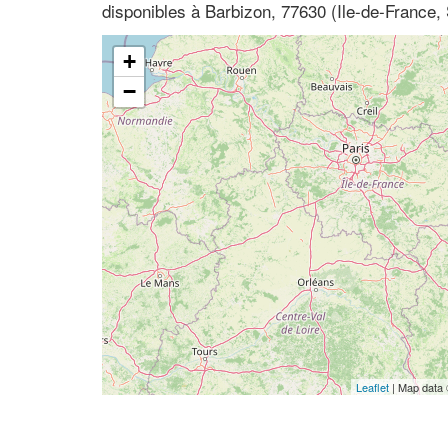
disponibles à Barbizon, 77630 (Ile-de-France,
+
−
Leaflet
| Map data