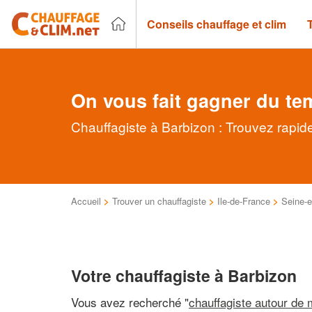
Conseils chauffage et clim
On vous fait gagner du te
Chauffagiste à Barbizon : Trouvez rapid
Accueil
>
Trouver un chauffagiste
>
Ile-de-France
>
Seine-e
Votre chauffagiste à Barbizon
Vous avez recherché "
chauffagiste autour de 